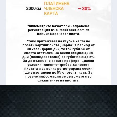
ПЛАТИНЕНА
– 30%
2000км
ЧЛЕНСКА
КАРТА
*Километрите важат при направена
регистрация във RaceFacer.com от
всички RaceFacer писти.
**Ако притежател на клубна карта не
посети картинг писта „Варна“ в период от
30 календарни дни, то той губи 5% от
своята отстъпка. За всеки следващи 30
дни (последователно) се губят по още 5%.
За да възвърне своите преференциални
условия, клиентът трябва да посети
пистата и за всяка регистрирана сесия
ще възстанови по 5% от отстъпката. За
повече информация се свържете със
служителите на пистата.