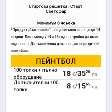
Стартова решетка | Старт:
Светофар
Минимум 8 човека
*Продукт „Състезание“ не е достъпен за лица до 14
години. Лица между 14 и 18 години трябва да имат
подписана Допълнителна декларация от родител/
настойник
ПЕЙНТБОЛ
100 топки + пълно
18
35
20
/
€
лв.
оборудване
Допълнителни 100
8
15
65
/
€
лв.
топки