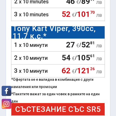
46
89
2
/
x 10 minutes
€
лв
52
101
70
3
/
x 10 minutes
€
лв
Tony Kart Viper, 390cc,
11,7 к.с.*
27
52
81
1
/
x 10 минути
€
лв
54
105
61
2
/
x 10 минути
€
лв
62
121
26
3
/
x 10 минути
€
лв
*Офертата не е валидна в комбинация с други
намаления или промоции
*Пакетите важат за един човек в рамките на един
ден
СЪСТЕЗАНИЕ СЪС SR5