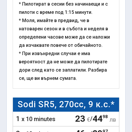
* Пилотират в сесии без начинаещи и с
пилоти с време под 1:15 минути.
* Моля, имайте в предвид, че в
натоварен сезон и в събота и неделя в
определени часове може да се наложи
да изчаквате повече от обичайното.
* При извънредни случаи е има
вероятност да не може да пилотирате
дори след като се заплатили. Разбира
се, ще ви върнем сумата.
Sodi SR5, 270cc, 9 к.с.*
23
44
98
1
/
x 10 minutes
€
лв
97