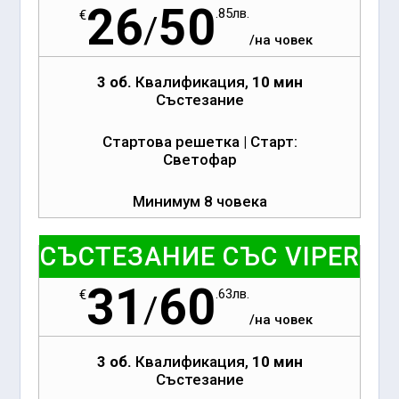
26
50
.85
лв.
€
/
/на човек
3 об.
Квалификация,
10 мин
Състезание
Стартова решетка | Старт:
Светофар
Минимум 8 човека
СЪСТЕЗАНИЕ СЪС VIPER
31
60
.63
лв.
€
/
/на човек
3 об.
Квалификация,
10 мин
Състезание