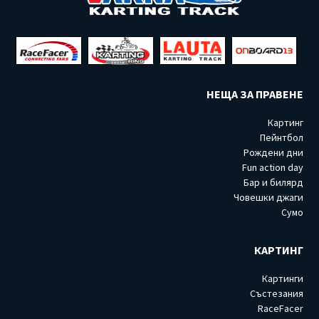
НЕЩА ЗА ПРАВЕНЕ
Картинг
Пейнтбол
Рождени дни
Fun action day
Бар и билярд
Човешки джаги
Сумо
КАРТИНГ
Картинги
Състезания
RaceFacer