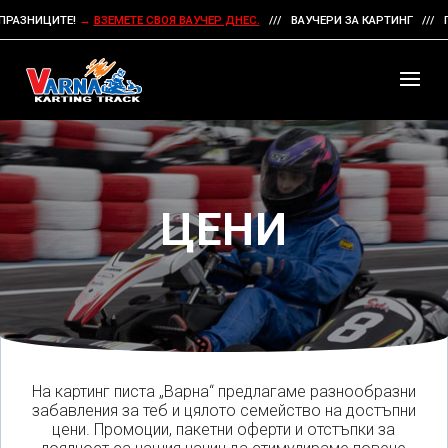
ЗНИЦИТЕ!
→
ВЗЕМЕТЕ СВОЯ ВАУЧЕР ДНЕС.
/// ВАУЧЕРИ ЗА КАРТИНГ /// ПОД
ЦЕНИ
На картинг писта „Варна“ предлагаме разнообразни
забавления за теб и цялото семейство на достъпни
цени. Промоции, пакетни оферти и отстъпки за