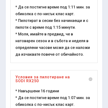
* Да се постигне време под 1:11 мин. за
обиколка с по-нисък клас карт.
* Пилотират в сесии без начинаещи и с
пилоти с време под 1:15 минути.
* Моля, имайте в предвид, че в
натоварен сезон и в събота и неделя в
определени часове може да се наложи
да изчаквате повече от обичайното.
Условия за пилотиране на
SODI RX250
* Навършени 16 години
* Да се постигне време под 1:07 мин. за
обиколка с по-нисък клас карт.